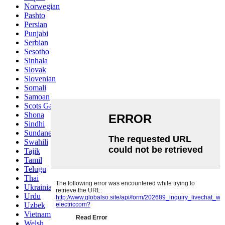
Norwegian
Pashto
Persian
Punjabi
Serbian
Sesotho
Sinhala
Slovak
Slovenian
Somali
Samoan
Scots Gaelic
Shona
Sindhi
Sundanese
Swahili
Tajik
Tamil
Telugu
Thai
Ukrainian
Urdu
Uzbek
Vietnamese
Welsh