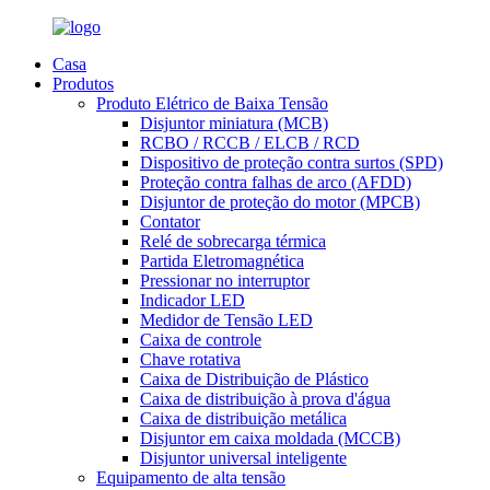
Casa
Produtos
Produto Elétrico de Baixa Tensão
Disjuntor miniatura (MCB)
RCBO / RCCB / ELCB / RCD
Dispositivo de proteção contra surtos (SPD)
Proteção contra falhas de arco (AFDD)
Disjuntor de proteção do motor (MPCB)
Contator
Relé de sobrecarga térmica
Partida Eletromagnética
Pressionar no interruptor
Indicador LED
Medidor de Tensão LED
Caixa de controle
Chave rotativa
Caixa de Distribuição de Plástico
Caixa de distribuição à prova d'água
Caixa de distribuição metálica
Disjuntor em caixa moldada (MCCB)
Disjuntor universal inteligente
Equipamento de alta tensão