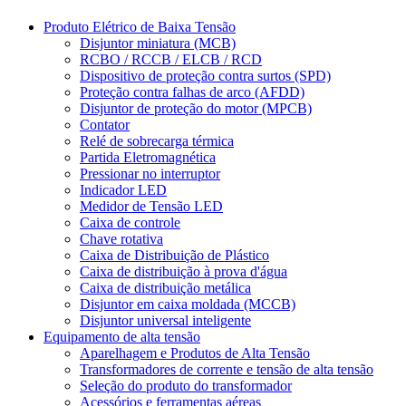
Produto Elétrico de Baixa Tensão
Disjuntor miniatura (MCB)
RCBO / RCCB / ELCB / RCD
Dispositivo de proteção contra surtos (SPD)
Proteção contra falhas de arco (AFDD)
Disjuntor de proteção do motor (MPCB)
Contator
Relé de sobrecarga térmica
Partida Eletromagnética
Pressionar no interruptor
Indicador LED
Medidor de Tensão LED
Caixa de controle
Chave rotativa
Caixa de Distribuição de Plástico
Caixa de distribuição à prova d'água
Caixa de distribuição metálica
Disjuntor em caixa moldada (MCCB)
Disjuntor universal inteligente
Equipamento de alta tensão
Aparelhagem e Produtos de Alta Tensão
Transformadores de corrente e tensão de alta tensão
Seleção do produto do transformador
Acessórios e ferramentas aéreas