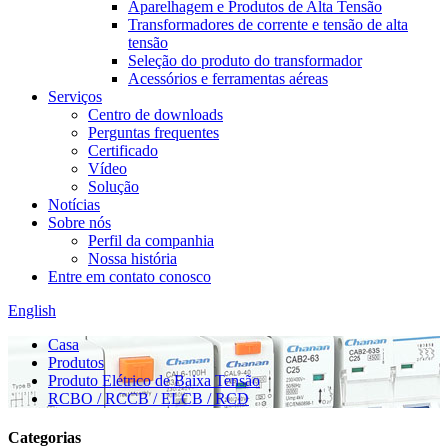
Aparelhagem e Produtos de Alta Tensão
Transformadores de corrente e tensão de alta
tensão
Seleção do produto do transformador
Acessórios e ferramentas aéreas
Serviços
Centro de downloads
Perguntas frequentes
Certificado
Vídeo
Solução
Notícias
Sobre nós
Perfil da companhia
Nossa história
Entre em contato conosco
English
Casa
Produtos
Produto Elétrico de Baixa Tensão
RCBO / RCCB / ELCB / RCD
Categorias