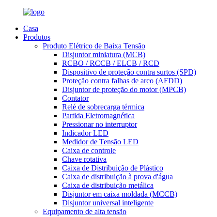
Casa
Produtos
Produto Elétrico de Baixa Tensão
Disjuntor miniatura (MCB)
RCBO / RCCB / ELCB / RCD
Dispositivo de proteção contra surtos (SPD)
Proteção contra falhas de arco (AFDD)
Disjuntor de proteção do motor (MPCB)
Contator
Relé de sobrecarga térmica
Partida Eletromagnética
Pressionar no interruptor
Indicador LED
Medidor de Tensão LED
Caixa de controle
Chave rotativa
Caixa de Distribuição de Plástico
Caixa de distribuição à prova d'água
Caixa de distribuição metálica
Disjuntor em caixa moldada (MCCB)
Disjuntor universal inteligente
Equipamento de alta tensão