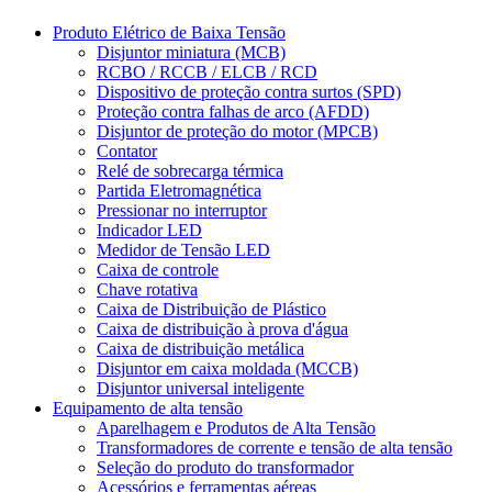
Produto Elétrico de Baixa Tensão
Disjuntor miniatura (MCB)
RCBO / RCCB / ELCB / RCD
Dispositivo de proteção contra surtos (SPD)
Proteção contra falhas de arco (AFDD)
Disjuntor de proteção do motor (MPCB)
Contator
Relé de sobrecarga térmica
Partida Eletromagnética
Pressionar no interruptor
Indicador LED
Medidor de Tensão LED
Caixa de controle
Chave rotativa
Caixa de Distribuição de Plástico
Caixa de distribuição à prova d'água
Caixa de distribuição metálica
Disjuntor em caixa moldada (MCCB)
Disjuntor universal inteligente
Equipamento de alta tensão
Aparelhagem e Produtos de Alta Tensão
Transformadores de corrente e tensão de alta tensão
Seleção do produto do transformador
Acessórios e ferramentas aéreas