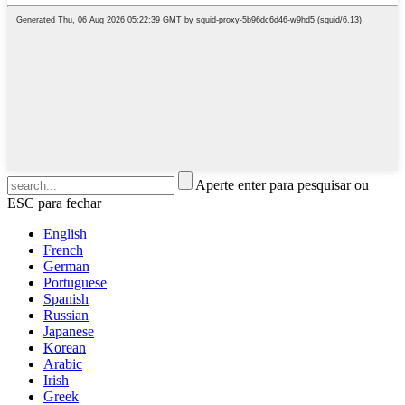
Aperte enter para pesquisar ou
ESC para fechar
English
French
German
Portuguese
Spanish
Russian
Japanese
Korean
Arabic
Irish
Greek