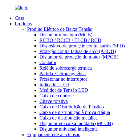
Casa
Produtos
Produto Elétrico de Baixa Tensão
Disjuntor miniatura (MCB)
RCBO / RCCB / ELCB / RCD
Dispositivo de proteção contra surtos (SPD)
Proteção contra falhas de arco (AFDD)
Disjuntor de proteção do motor (MPCB)
Contator
Relé de sobrecarga térmica
Partida Eletromagnética
Pressionar no interruptor
Indicador LED
Medidor de Tensão LED
Caixa de controle
Chave rotativa
Caixa de Distribuição de Plástico
Caixa de distribuição à prova d'água
Caixa de distribuição metálica
Disjuntor em caixa moldada (MCCB)
Disjuntor universal inteligente
Equipamento de alta tensão